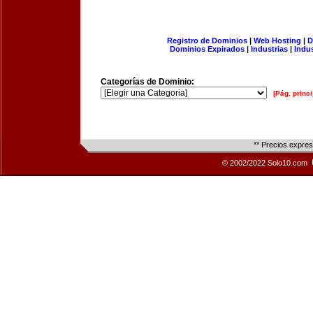
Registro de Dominios
|
Web Hosting
|
D
Dominios Expirados
|
Industrias
|
Indu
Categorías de Dominio:
[Pág. princi
** Precios expre
© 2002/2022 Solo10.com