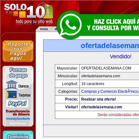
ofertadelasema
Vendido!
Mayusculas:
OFERTADELASEMANA.COM
Minusculas:
ofertadelasemana.com
Longitud:
16 caracteres
Categorias:
Compras y Comercio ElectrÃ³nico
Precio:
Realizar una oferta!
Visitar!
ofertadelasemana.com
Serán consideradas ofer