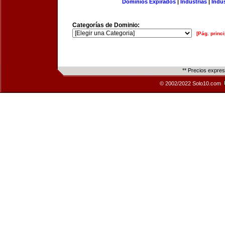
Dominios Expirados
|
Industrias
|
Indu
Categorías de Dominio:
[Pág. princi
** Precios expre
© 2002/2022 Solo10.com