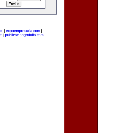
om
|
expoempresaria.com
|
om
|
publicaciongratuita.com
|