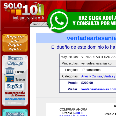
ventadeartesani
El dueño de este dominio lo ha
Mayusculas:
VENTADEARTESANIAS
Minusculas:
ventadeartesanias.com
Longitud:
17 caracteres
Categorias:
Artes y Cultura
,
Ventas y
Precio:
$200.00
Visitar!
ventadeartesanias.co
R
COMPRAR AHORA
Precio $
200.00
Precio 