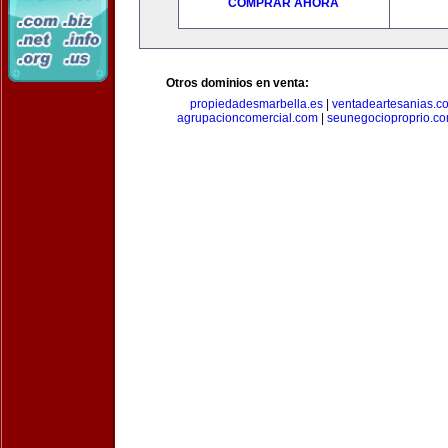
COMPRAR AHORA
Otros dominios en venta:
propiedadesmarbella.es
|
ventadeartesanias.c
agrupacioncomercial.com
|
seunegocioproprio.c