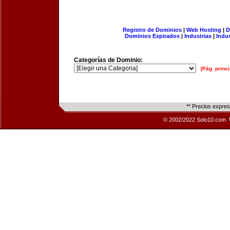
Registro de Dominios
|
Web Hosting
|
D
Dominios Expirados
|
Industrias
|
Indu
Categorías de Dominio:
[Pág. princi
** Precios expre
© 2002/2022 Solo10.com