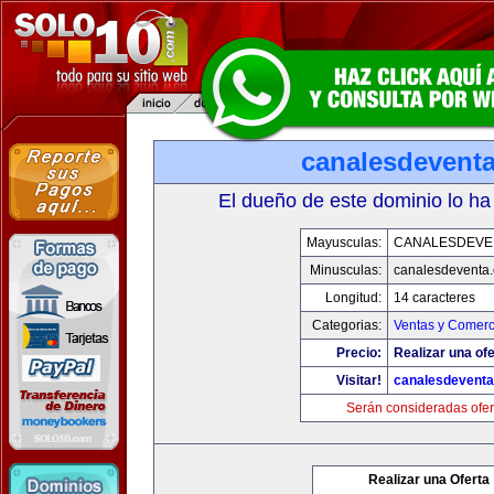
canalesdevent
El dueño de este dominio lo ha
Mayusculas:
CANALESDEVE
Minusculas:
canalesdeventa
Longitud:
14 caracteres
Categorias:
Ventas y Comerc
Precio:
Realizar una ofe
Visitar!
canalesdevent
Serán consideradas ofer
Realizar una Oferta