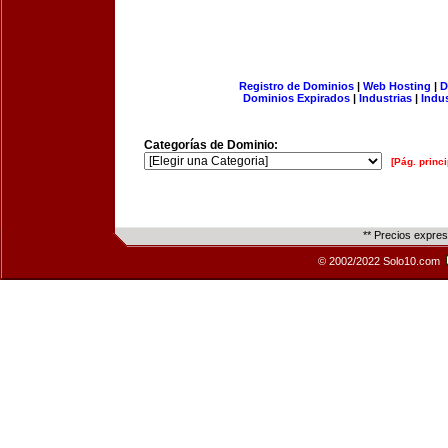
Registro de Dominios
|
Web Hosting
|
D
Dominios Expirados
|
Industrias
|
Indu
Categorías de Dominio:
[Pág. princi
** Precios expre
© 2002/2022 Solo10.com