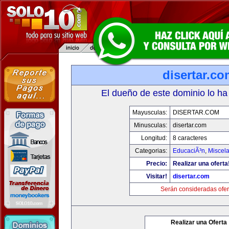
disertar.c
El dueño de este dominio lo ha
Mayusculas:
DISERTAR.COM
Minusculas:
disertar.com
Longitud:
8 caracteres
Categorias:
EducaciÃ³n
,
Miscela
Precio:
Realizar una oferta
Visitar!
disertar.com
Serán consideradas ofer
Realizar una Oferta