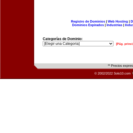
Registro de Dominios
|
Web Hosting
|
D
Dominios Expirados
|
Industrias
|
Indu
Categorías de Dominio:
[Pág. princi
** Precios expre
© 2002/2022 Solo10.com