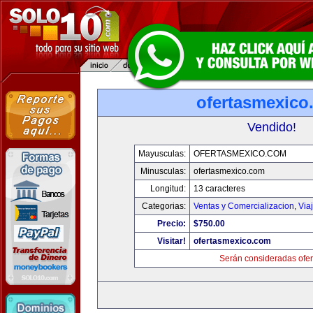
ofertasmexico
Vendido!
Mayusculas:
OFERTASMEXICO.COM
Minusculas:
ofertasmexico.com
Longitud:
13 caracteres
Categorias:
Ventas y Comercializacion
,
Via
Precio:
$750.00
Visitar!
ofertasmexico.com
Serán consideradas ofer