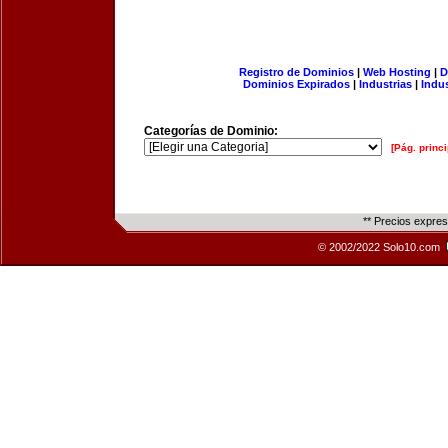
Registro de Dominios
|
Web Hosting
|
D
Dominios Expirados
|
Industrias
|
Indu
Categorías de Dominio:
[Pág. princi
** Precios expre
© 2002/2022 Solo10.com