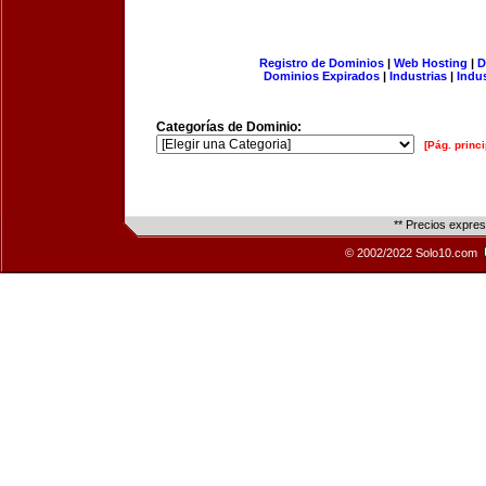
Registro de Dominios
|
Web Hosting
|
D
Dominios Expirados
|
Industrias
|
Indu
Categorías de Dominio:
[Pág. princi
** Precios expre
© 2002/2022 Solo10.com