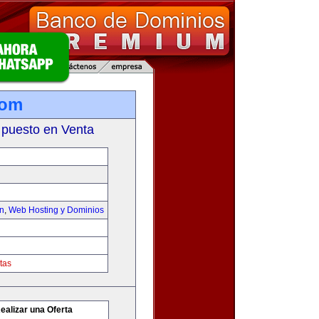
com
 puesto en Venta
on
,
Web Hosting y Dominios
tas
ealizar una Oferta