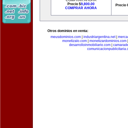
COMPRAR AHORA
Precio $
9,800.00
Precio 
COMPRAR AHORA
Otros dominios en venta:
meusdominios.com
|
industriargentina.net
|
merca
monetizalo.com
|
monetizardominios.com
desarrolloinmobiliario.com
|
camarade
comunicacionpublicitaria