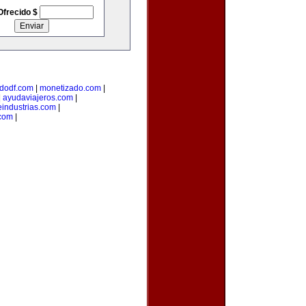
Ofrecido $
dodf.com
|
monetizado.com
|
|
ayudaviajeros.com
|
industrias.com
|
.com
|