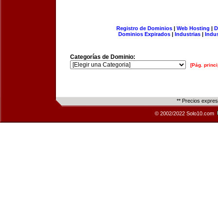
Registro de Dominios
|
Web Hosting
|
D
Dominios Expirados
|
Industrias
|
Indu
Categorías de Dominio:
[Pág. princi
** Precios expre
© 2002/2022 Solo10.com