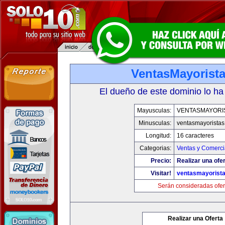
VentasMayorist
El dueño de este dominio lo ha
Mayusculas:
VENTASMAYORI
Minusculas:
ventasmayorista
Longitud:
16 caracteres
Categorias:
Ventas y Comerci
Precio:
Realizar una ofer
Visitar!
ventasmayorist
Serán consideradas ofer
Realizar una Oferta