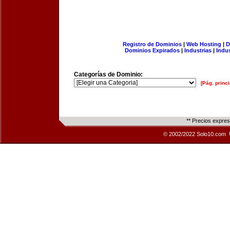
Registro de Dominios
|
Web Hosting
|
D
Dominios Expirados
|
Industrias
|
Indu
Categorías de Dominio:
[Pág. princi
** Precios expre
© 2002/2022 Solo10.com