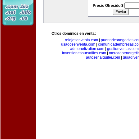
Precio Ofrecido $
Otros dominios en venta:
relojesenventa.com
|
puertoriconegocios.c
usadosenventa.com
|
comunidadempresas.c
admonetization.com
|
gestionventas.com
inversionesbursatiles.com
|
mercadoenergeti
autosenalquiler.com
|
guiadive