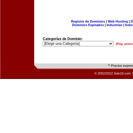
Registro de Dominios
|
Web Hosting
|
D
Dominios Expirados
|
Industrias
|
Indu
Categorías de Dominio:
[Pág. princi
** Precios expre
© 2002/2022 Solo10.com