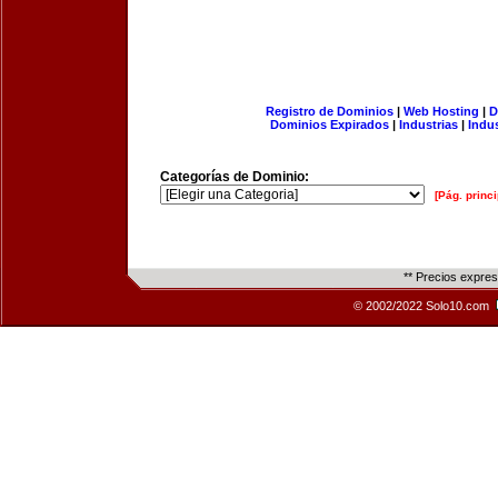
Registro de Dominios
|
Web Hosting
|
D
Dominios Expirados
|
Industrias
|
Indu
Categorías de Dominio:
[Pág. princi
** Precios expre
© 2002/2022 Solo10.com