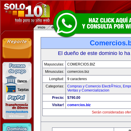
Comercios.b
El dueño de este dominio lo ha
Mayusculas:
COMERCIOS.BIZ
Minusculas:
comercios.biz
Longitud:
9 caracteres
Categorias:
Compras y Comercio ElectrÃ³nico
,
Empr
Ventas y Comercializacion
Precio:
$790.00
Visitar!
comercios.biz
Serán consideradas ofer