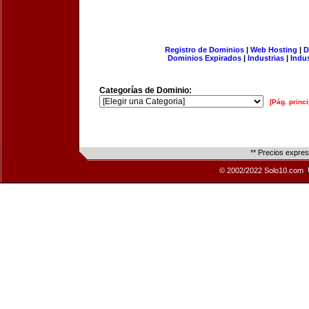
Registro de Dominios
|
Web Hosting
|
D
Dominios Expirados
|
Industrias
|
Indu
Categorías de Dominio:
[Pág. princi
** Precios expre
© 2002/2022 Solo10.com