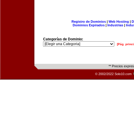
Registro de Dominios
|
Web Hosting
|
D
Dominios Expirados
|
Industrias
|
Indu
Categorías de Dominio:
[Pág. princi
** Precios expre
© 2002/2022 Solo10.com