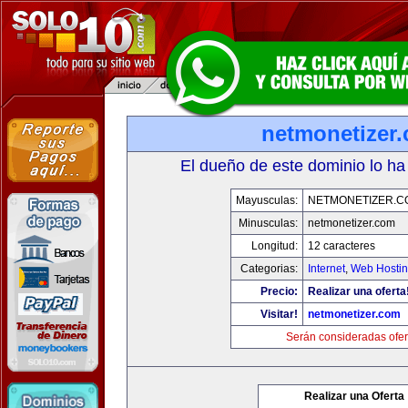
netmonetizer
El dueño de este dominio lo ha
Mayusculas:
NETMONETIZER.C
Minusculas:
netmonetizer.com
Longitud:
12 caracteres
Categorias:
Internet
,
Web Hostin
Precio:
Realizar una oferta
Visitar!
netmonetizer.com
Serán consideradas ofer
Realizar una Oferta