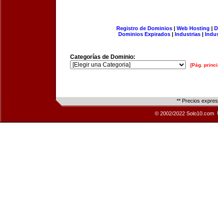
Registro de Dominios
|
Web Hosting
|
D
Dominios Expirados
|
Industrias
|
Indu
Categorías de Dominio:
[Pág. princi
** Precios expre
© 2002/2022 Solo10.com