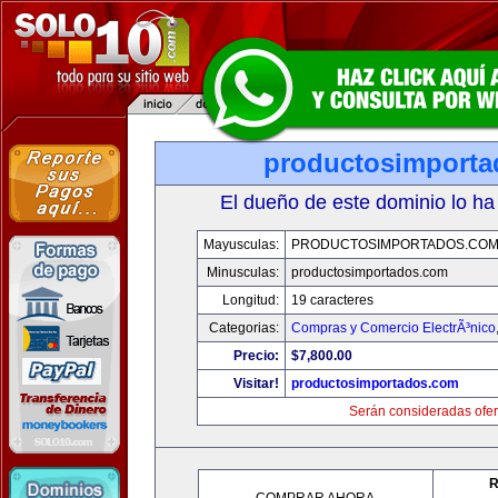
productosimport
El dueño de este dominio lo ha
Mayusculas:
PRODUCTOSIMPORTADOS.CO
Minusculas:
productosimportados.com
Longitud:
19 caracteres
Categorias:
Compras y Comercio ElectrÃ³nico
Precio:
$7,800.00
Visitar!
productosimportados.com
Serán consideradas ofer
R