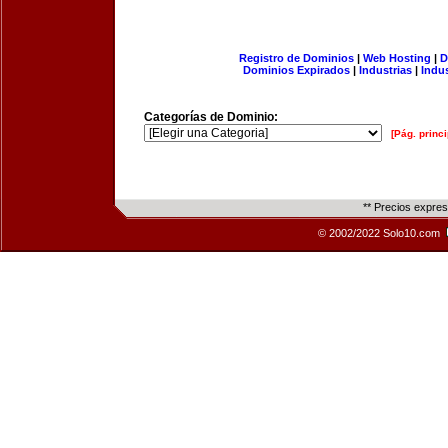
Registro de Dominios
|
Web Hosting
|
D
Dominios Expirados
|
Industrias
|
Indu
Categorías de Dominio:
[Pág. princi
** Precios expre
© 2002/2022 Solo10.com