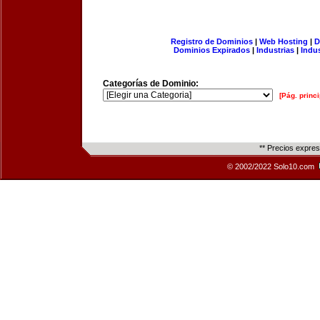
Registro de Dominios
|
Web Hosting
|
D
Dominios Expirados
|
Industrias
|
Indu
Categorías de Dominio:
[Pág. princi
** Precios expre
© 2002/2022 Solo10.com