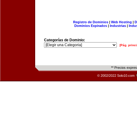
Registro de Dominios
|
Web Hosting
|
D
Dominios Expirados
|
Industrias
|
Indu
Categorías de Dominio:
[Pág. princi
** Precios expre
© 2002/2022 Solo10.com