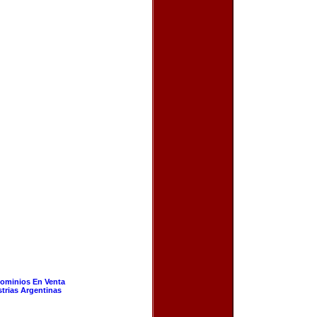
ominios En Venta
strias Argentinas