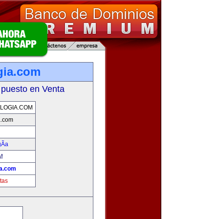
gia.com
 puesto en Venta
LOGIA.COM
a.com
Ã­a
a!
ia.com
tas