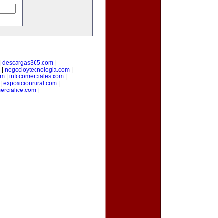
|
descargas365.com
|
m
|
negocioytecnologia.com
|
om
|
infocomerciales.com
|
|
exposicionrural.com
|
ercialice.com
|