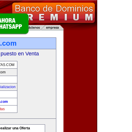
s.com
 puesto en Venta
AS.COM
com
ializacion
.com
tas
ealizar una Oferta