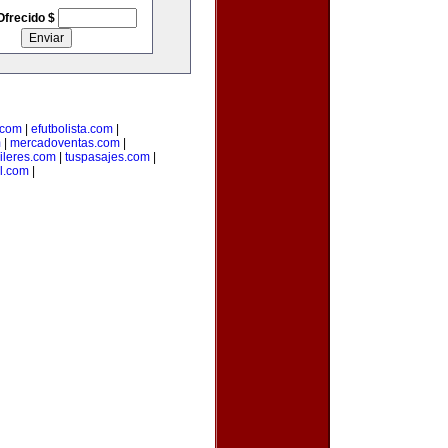
Ofrecido $
.com
|
efutbolista.com
|
m
|
mercadoventas.com
|
ileres.com
|
tuspasajes.com
|
l.com
|