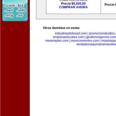
COMPRAR AHORA
Precio $
9,500.00
Precio 
COMPRAR AHORA
Otros dominios en venta:
industriasdobrasil.com
|
promociondesitios
empresaslocales.com
|
gestionnegocios.co
mexempleo.com
|
mexicoeventos.com
|
miamialqu
ventademaquinariaindustria