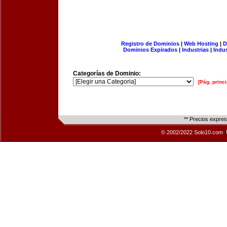
Registro de Dominios
|
Web Hosting
|
D
Dominios Expirados
|
Industrias
|
Indu
Categorías de Dominio:
[Pág. princi
** Precios expre
© 2002/2022 Solo10.com