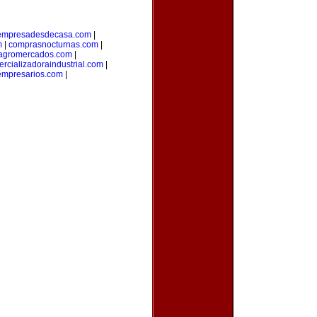
empresadesdecasa.com
|
m
|
comprasnocturnas.com
|
agromercados.com
|
rcializadoraindustrial.com
|
empresarios.com
|