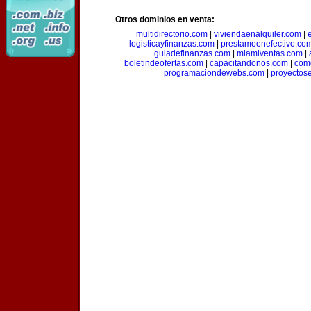
Otros dominios en venta:
multidirectorio.com
|
viviendaenalquiler.com
|
logisticayfinanzas.com
|
prestamoenefectivo.co
guiadefinanzas.com
|
miamiventas.com
|
boletindeofertas.com
|
capacitandonos.com
|
come
programaciondewebs.com
|
proyectos