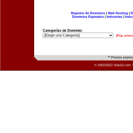
Registro de Dominios
|
Web Hosting
|
D
Dominios Expirados
|
Industrias
|
Indu
Categorías de Dominio:
[Pág. princi
** Precios expre
© 2002/2022 Solo10.com