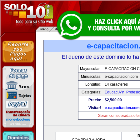
e-capacitacio
El dueño de este dominio lo ha
Mayusculas:
E-CAPACITACION.
Minusculas:
e-capacitacion.com
Longitud:
14 caracteres
Categorias:
EducaciÃ³n
,
Profesi
Precio:
$2,500.00
Visitar!
e-capacitacion.com
Serán consideradas ofer
R