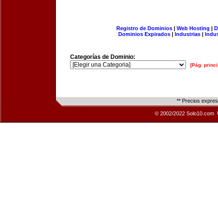
Registro de Dominios
|
Web Hosting
|
D
Dominios Expirados
|
Industrias
|
Indu
Categorías de Dominio:
[Pág. princi
** Precios expre
© 2002/2022 Solo10.com