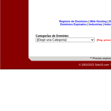
Registro de Dominios
|
Web Hosting
|
D
Dominios Expirados
|
Industrias
|
Indu
Categorías de Dominio:
[Pág. princi
** Precios expre
© 2002/2022 Solo10.com