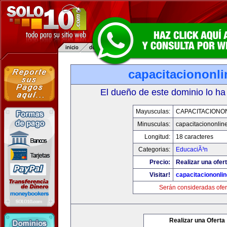
capacitaciononl
El dueño de este dominio lo ha
Mayusculas:
CAPACITACIONO
Minusculas:
capacitaciononlin
Longitud:
18 caracteres
Categorias:
EducaciÃ³n
Precio:
Realizar una ofert
Visitar!
capacitaciononli
Serán consideradas ofer
Realizar una Oferta