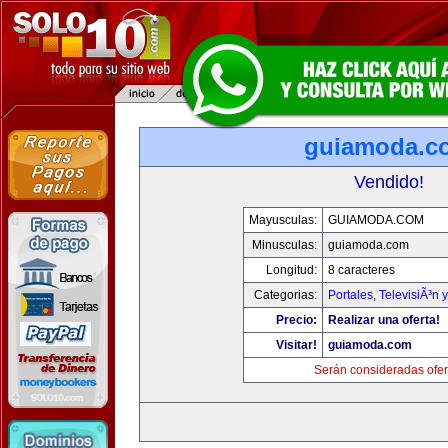
guiamoda.c
Vendido!
Mayusculas:
GUIAMODA.COM
Minusculas:
guiamoda.com
Longitud:
8 caracteres
Categorias:
Portales
,
TelevisiÃ³n 
Precio:
Realizar una oferta!
Visitar!
guiamoda.com
Serán consideradas ofer