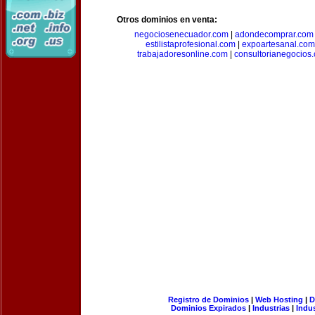
Otros dominios en venta:
negociosenecuador.com
|
adondecomprar.com
estilistaprofesional.com
|
expoartesanal.com
trabajadoresonline.com
|
consultorianegocios
Registro de Dominios
|
Web Hosting
|
D
Dominios Expirados
|
Industrias
|
Indu