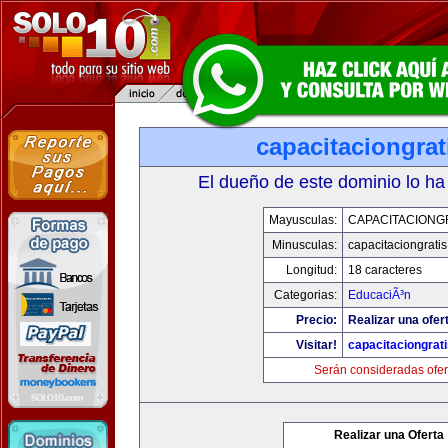
capacitaciongra
El dueño de este dominio lo ha
Mayusculas:
CAPACITACIONG
Minusculas:
capacitaciongrati
Longitud:
18 caracteres
Categorias:
EducaciÃ³n
Precio:
Realizar una ofer
Visitar!
capacitaciongrat
Serán consideradas ofer
Realizar una Oferta