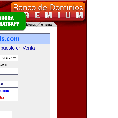
tis.com
 puesto en Venta
RATIS.COM
s.com
ta!
is.com
tas