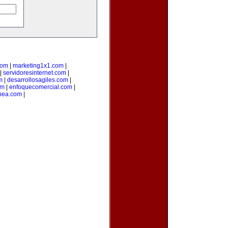
com
|
marketing1x1.com
|
|
servidoresinternet.com
|
m
|
desarrollosagiles.com
|
om
|
enfoquecomercial.com
|
inea.com
|