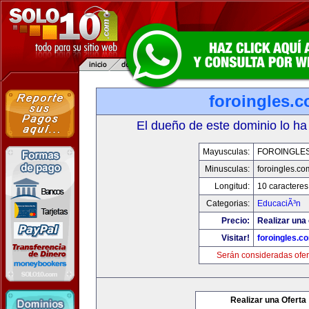
foroingles.
El dueño de este dominio lo ha
Mayusculas:
FOROINGLE
Minusculas:
foroingles.co
Longitud:
10 caracteres
Categorias:
EducaciÃ³n
Precio:
Realizar una 
Visitar!
foroingles.c
Serán consideradas ofer
Realizar una Oferta