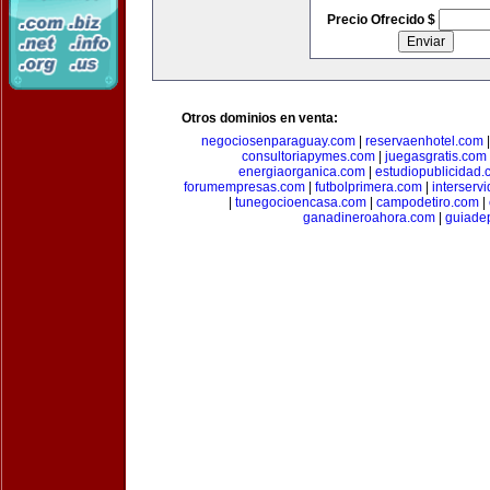
Precio Ofrecido $
Otros dominios en venta:
negociosenparaguay.com
|
reservaenhotel.com
consultoriapymes.com
|
juegasgratis.com
energiaorganica.com
|
estudiopublicidad.
forumempresas.com
|
futbolprimera.com
|
interserv
|
tunegocioencasa.com
|
campodetiro.com
|
ganadineroahora.com
|
guiade