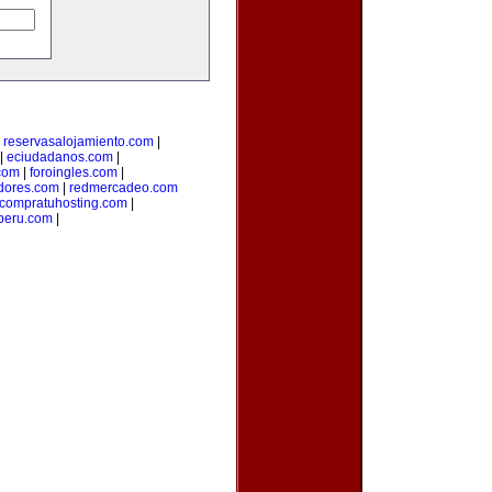
|
reservasalojamiento.com
|
|
eciudadanos.com
|
com
|
foroingles.com
|
idores.com
|
redmercadeo.com
compratuhosting.com
|
peru.com
|