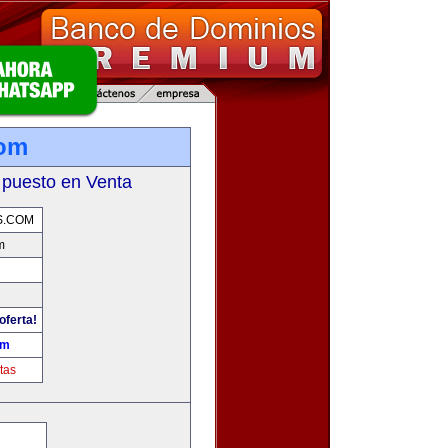
com
 puesto en Venta
S.COM
m
oferta!
om
tas