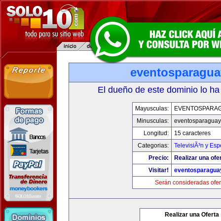
eventosparagu
El dueño de este dominio lo ha
Mayusculas:
EVENTOSPARA
Minusculas:
eventosparaguay
Longitud:
15 caracteres
Categorias:
TelevisiÃ³n y Esp
Precio:
Realizar una ofe
Visitar!
eventosparagua
Serán consideradas ofer
Realizar una Oferta