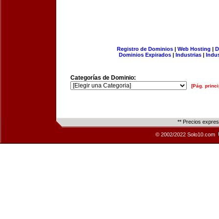
Registro de Dominios
|
Web Hosting
|
D
Dominios Expirados
|
Industrias
|
Indu
Categorías de Dominio:
[Pág. princi
** Precios expre
© 2002/2022 Solo10.com