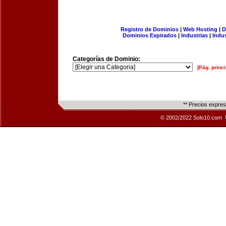
Registro de Dominios
|
Web Hosting
|
D
Dominios Expirados
|
Industrias
|
Indu
Categorías de Dominio:
[Pág. princi
** Precios expre
© 2002/2022 Solo10.com