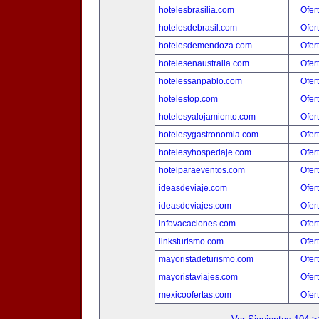
hotelesbrasilia.com
Ofer
hotelesdebrasil.com
Ofer
hotelesdemendoza.com
Ofer
hotelesenaustralia.com
Ofer
hotelessanpablo.com
Ofer
hotelestop.com
Ofer
hotelesyalojamiento.com
Ofer
hotelesygastronomia.com
Ofer
hotelesyhospedaje.com
Ofer
hotelparaeventos.com
Ofer
ideasdeviaje.com
Ofer
ideasdeviajes.com
Ofer
infovacaciones.com
Ofer
linksturismo.com
Ofer
mayoristadeturismo.com
Ofer
mayoristaviajes.com
Ofer
mexicoofertas.com
Ofer