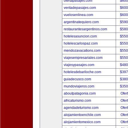
ofertapasajes.com
$600
ventadepasajes.com
$600
vuelosenlinea.com
$600
argentinatequiero.com
$590
restaurantesargentinos.com
$580
hotelesasuncion.com
$550
hotelescarlospaz.com
$550
mendozavacations.com
$550
viajesempresariales.com
$550
viajesypasajes.com
$480
hotelesdebariloche.com
$397
guiadecusco.com
$380
mundoviajeros.com
$350
aboutpatagonia.com
Ofer
africaturismo.com
Ofer
agendadeturismo.com
Ofer
alojamientoenchile.com
Ofer
alojamientomexico.com
Ofer