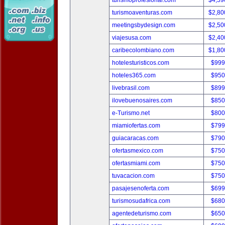
turismoprofesional.com
$4,59
turismoaventuras.com
$2,80
meetingsbydesign.com
$2,50
viajesusa.com
$2,40
caribecolombiano.com
$1,80
hotelesturisticos.com
$999
hoteles365.com
$950
livebrasil.com
$899
ilovebuenosaires.com
$850
e-Turismo.net
$800
miamiofertas.com
$799
guiacaracas.com
$790
ofertasmexico.com
$750
ofertasmiami.com
$750
tuvacacion.com
$750
pasajesenoferta.com
$699
turismosudafrica.com
$680
agentedeturismo.com
$650