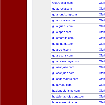
GuiaGesell.com
Ofer
guiagrecia.com
Ofer
guiahongkong.com
Ofer
guiahostales.com
Ofer
guiaiguazu.com
Ofer
guialapaz.com
Ofer
guiamorelia.com
Ofer
guiapinamar.com
Ofer
guiarecife.com
Ofer
guiaresorts.com
Ofer
guiarivieramaya.com
Ofer
guiasanjose.com
Ofer
guiasanjuan.com
Ofer
guiasdelviajero.com
Ofer
guiasviaje.com
Ofer
haciendoturismo.com
Ofer
hosteleriaprofesional.com
Ofer
hotelesarequipa.com
Ofer