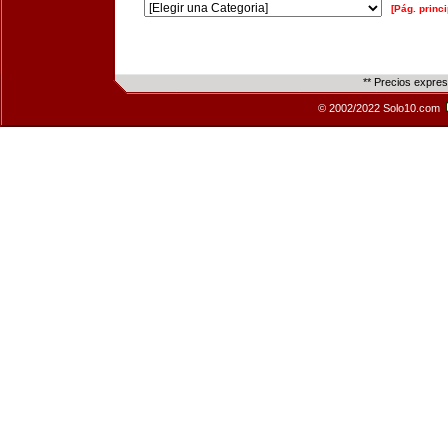
[Pág. princi
** Precios expre
© 2002/2022 Solo10.com