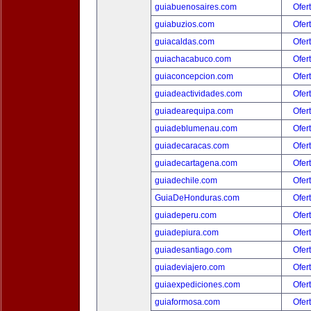
guiabuenosaires.com
Ofer
guiabuzios.com
Ofer
guiacaldas.com
Ofer
guiachacabuco.com
Ofer
guiaconcepcion.com
Ofer
guiadeactividades.com
Ofer
guiadearequipa.com
Ofer
guiadeblumenau.com
Ofer
guiadecaracas.com
Ofer
guiadecartagena.com
Ofer
guiadechile.com
Ofer
GuiaDeHonduras.com
Ofer
guiadeperu.com
Ofer
guiadepiura.com
Ofer
guiadesantiago.com
Ofer
guiadeviajero.com
Ofer
guiaexpediciones.com
Ofer
guiaformosa.com
Ofer