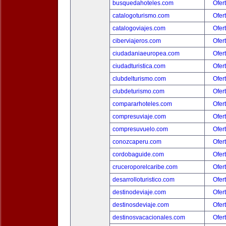
busquedahoteles.com
Ofer
catalogoturismo.com
Ofer
catalogoviajes.com
Ofer
ciberviajeros.com
Ofer
ciudadaniaeuropea.com
Ofer
ciudadturistica.com
Ofer
clubdelturismo.com
Ofer
clubdeturismo.com
Ofer
compararhoteles.com
Ofer
compresuviaje.com
Ofer
compresuvuelo.com
Ofer
conozcaperu.com
Ofer
cordobaguide.com
Ofer
cruceroporelcaribe.com
Ofer
desarrolloturistico.com
Ofer
destinodeviaje.com
Ofer
destinosdeviaje.com
Ofer
destinosvacacionales.com
Ofer