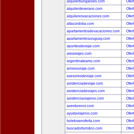
alquilerbungalows.com
Ofer
alquilerdeverano.com
Ofer
alquileresvacaciones.com
Ofer
altacordoba.com
Ofer
apartamentosdevacaciones.com
Ofer
apartamentosuruguay.com
Ofer
apuntesdeviaje.com
Ofer
areaviajes.com
Ofer
argentinateamo.com
Ofer
armesuviaje.com
Ofer
asesoresdeviaje.com
Ofer
asistenciadeviaje.com
Ofer
asistenciadeviajes.com
Ofer
asistenciaviajeros.com
Ofer
aventureros.com
Ofer
ayudaviajeros.com
Ofer
boletosenoferta.com
Ofer
buscadorturistico.com
Ofer