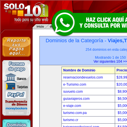
Dominios de la Categoría -
Viajes,
254 dominios en esta categ
Mostrando 1 de 150
Ver siguientes 104 >>
Nombre de Dominio
Precio
reservaciondevuelos.com
$28,9
e-Turismo.com
$20,0
suvuelo.com
$8,90
guiaviajeros.com
$6,50
e-viaje.com
$5,00
turismo.com.pa
$5,00
turismo.cr
$5,00