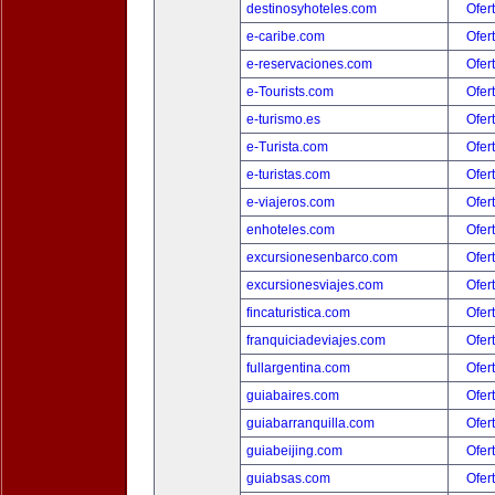
destinosyhoteles.com
Ofer
e-caribe.com
Ofer
e-reservaciones.com
Ofer
e-Tourists.com
Ofer
e-turismo.es
Ofer
e-Turista.com
Ofer
e-turistas.com
Ofer
e-viajeros.com
Ofer
enhoteles.com
Ofer
excursionesenbarco.com
Ofer
excursionesviajes.com
Ofer
fincaturistica.com
Ofer
franquiciadeviajes.com
Ofer
fullargentina.com
Ofer
guiabaires.com
Ofer
guiabarranquilla.com
Ofer
guiabeijing.com
Ofer
guiabsas.com
Ofer