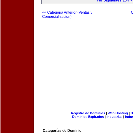
Ver Siguientes 104 >
<< Categoria Anterior (Ventas y
C
Comercializacion)
Registro de Dominios
|
Web Hosting
|
D
Dominios Expirados
|
Industrias
|
Indu
Categorías de Dominio: