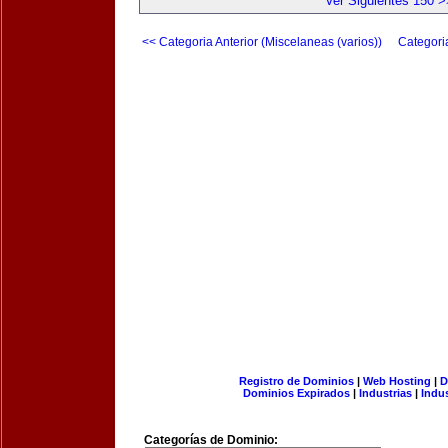
Ver Siguientes 150 >
<< Categoria Anterior (Miscelaneas (varios))
Categori
Registro de Dominios
|
Web Hosting
|
D
Dominios Expirados
|
Industrias
|
Indu
Categorías de Dominio: