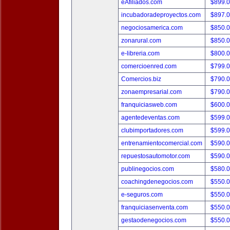
eAfiliados.com
$899.
incubadoradeproyectos.com
$897.
negociosamerica.com
$850.
zonarural.com
$850.
e-libreria.com
$800.
comercioenred.com
$799.
Comercios.biz
$790.
zonaempresarial.com
$790.
franquiciasweb.com
$600.
agentedeventas.com
$599.
clubimportadores.com
$599.
entrenamientocomercial.com
$590.
repuestosautomotor.com
$590.
publinegocios.com
$580.
coachingdenegocios.com
$550.
e-seguros.com
$550.
franquiciasenventa.com
$550.
gestaodenegocios.com
$550.