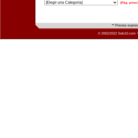
[Pág. princi
** Precios expre
© 2002/2022 Solo10.com