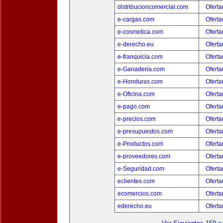
distribucioncomercial.com
Oferta
e-cargas.com
Oferta
e-cosmetica.com
Oferta
e-derecho.eu
Oferta
e-franquicia.com
Oferta
e-Ganaderia.com
Oferta
e-Honduras.com
Oferta
e-Oficina.com
Oferta
e-pago.com
Oferta
e-precios.com
Oferta
e-presupuestos.com
Oferta
e-Productos.com
Oferta
e-proveedores.com
Oferta
e-Seguridad.com
Oferta
eclientes.com
Oferta
ecomercios.com
Oferta
ederecho.eu
Oferta