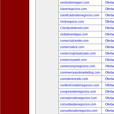
centrodeimagen.com
Oferta
clasenegocios.com
Oferta
clasificadosdenegocios.com
Oferta
clicknegocio.com
Oferta
ClientesInternet.com
Oferta
clubdeventajas.com
Oferta
comercialcenter.com
Oferta
comercialice.com
Oferta
comercioglobalizado.com
Oferta
comerciosweb.com
Oferta
comerciosynegocios.com
Oferta
commerceandmarketing.com
Oferta
comotenerexito.com
Oferta
conferenciadenegocios.com
Oferta
congresodenegocios.com
Oferta
consejerodenegocios.com
Oferta
consultasdenegocios.com
Oferta
consultoradenegocios.com
Oferta