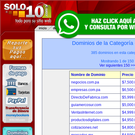
Dominios de la Categoría
385 dominios en esta categ
Mostrando 1 de 150
Ver siguientes 150 >>
Nombre de Dominio
Precio
negocios.com.pa
$7,500
empresas.com.pa
$6,500
DirectoDeFabrica.com
$5,999
guiamercosur.com
$5,000
VentasInternet.com
$4,999
productosdigitales.com
$4,950
cotizaciones.net
$4,800