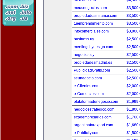
mercados.mx
$4,500
meusnegocios.com
$3,500
propiedadesmiramar.com
$3,500
tuemprendimiento.com
$3,500
infocomerciales.com
$3,000
business.uy
$2,500
meetingsbydesign.com
$2,500
negocios.uy
$2,500
propiedadesmadrid.es
$2,500
PublicidadGratis.com
$2,500
seunegocio.com
$2,500
e-Clientes.com
$2,000
e-Comercios.com
$2,000
plataformadenegocio.com
$1,999
negocioestrategico.com
$1,800
expoempresarios.com
$1,700
argentinaforexport.com
$1,680
e-Publicity.com
$1,500