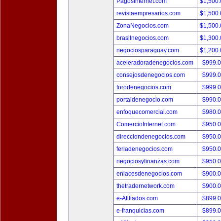
PagosInternet.com
$1,500
revistaempresarios.com
$1,500
ZonaNegocios.com
$1,500
brasilnegocios.com
$1,300
negociosparaguay.com
$1,200
aceleradoradenegocios.com
$999.
consejosdenegocios.com
$999.
forodenegocios.com
$999.
portaldenegocio.com
$990.
enfoquecomercial.com
$980.
ComercioInternet.com
$950.
direcciondenegocios.com
$950.
feriadenegocios.com
$950.
negociosyfinanzas.com
$950.
enlacesdenegocios.com
$900.
thetradernetwork.com
$900.
e-Afiliados.com
$899.
e-franquicias.com
$899.