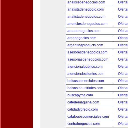
analisisdenegocios.com
Oferta
analistadenegocio.com
Oferta
analistadenegocios.com
Oferta
anunciosdenegocios.com
Oferta
areadenegocios.com
Oferta
areanegocios.com
Oferta
argentinaproducts.com
Oferta
asesoresdenegocios.com
Oferta
asesoriasdenegocios.com
Oferta
atencionalpublico.com
Oferta
atenciondeclientes.com
Oferta
bolsascomerciales.com
Oferta
bolsasindustriales.com
Oferta
buscapyme.com
Oferta
cafedemaquina.com
Oferta
calidadyprecio.com
Oferta
catalogoscomerciales.com
Oferta
centralnegocios.com
Oferta